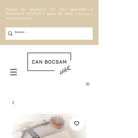
Temps de preparació 2-7 dies laborables //
Enviament
GRATUÏT a partir de +80€
(Catalunya +
Península Espanya)