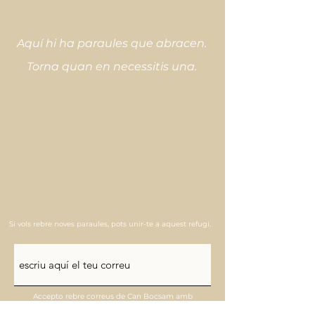
Aquí hi ha paraules que abracen.
Torna quan en necessitis una.
Si vols rebre noves paraules, pots unir-te a aquest refugi.
Accepto rebre correus de Can Bocsam amb
paraules que acompanyen i novetats de la
marca. (Pots donar-te de baixa en qualsevol