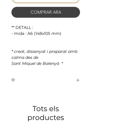
COMPRAR ARA
** DETALL :
- mida : A6 (148x105 mm)
* creat, dissenyat i preparat amb
calma
des de
Sant Miquel de Balenyà *
🤍
hi ha alguna cosa dins teu
que t’acompanya des de fa temps,
i ja vol créixer
Tots els
potser encara no té forma,
productes
però hi és
i no ha vingut per quedar-se petit