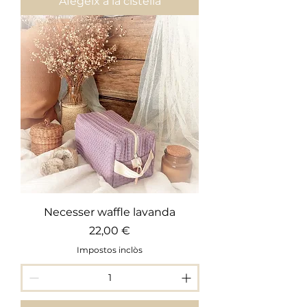
Afegeix a la cistella
Necesser waffle lavanda
Preu
22,00 €
Impostos inclòs