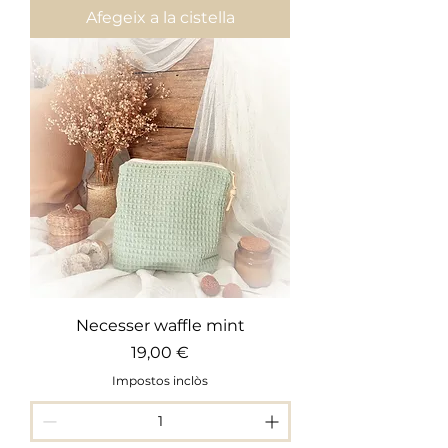
Afegeix a la cistella
Necesser waffle mint
Preu
19,00 €
Impostos inclòs