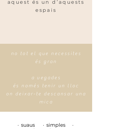
aquest és un d’aquests
espais
no tot el que necessites
és gran
a vegades
és només tenir un lloc
on deixar-te descansar una
mica
· suaus · simples ·