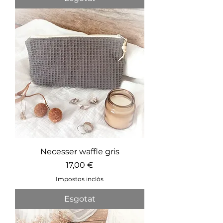
Necesser waffle gris
Preu
17,00 €
Impostos inclòs
Esgotat