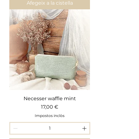
Afegeix a la cistella
Necesser waffle mint
Preu
17,00 €
Impostos inclòs