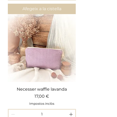
Afegeix a la cistella
Necesser waffle lavanda
Preu
17,00 €
Impostos inclòs