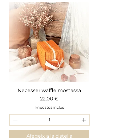
Necesser waffle mostassa
Preu
22,00 €
Impostos inclòs
Afegeix a la cistella