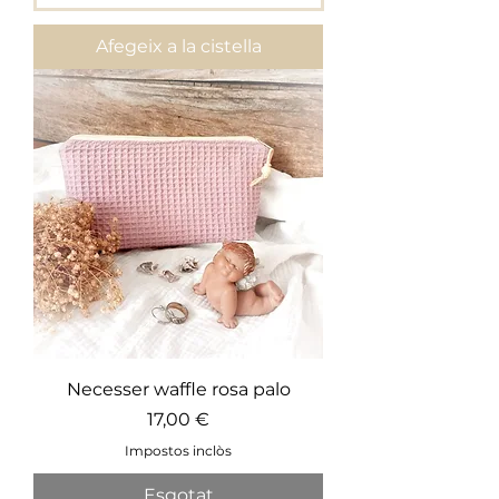
Afegeix a la cistella
Necesser waffle rosa palo
Preu
17,00 €
Impostos inclòs
Esgotat