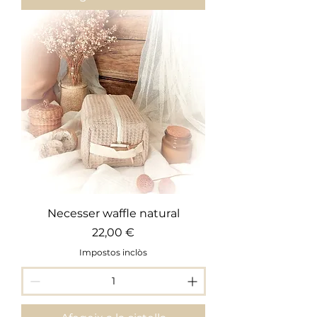
Necesser waffle natural
Preu
22,00 €
Impostos inclòs