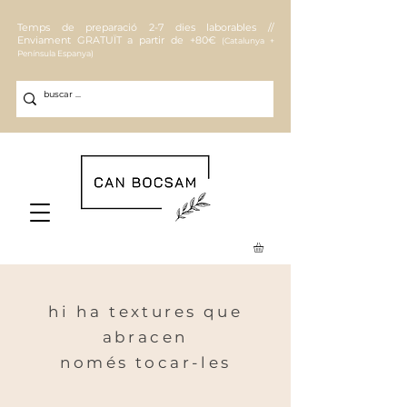
Temps de preparació 2-7 dies laborables //
Enviament
GRATUÏT a partir de +80€
(Catalunya +
Península Espanya)
hi ha textures que
abracen
només tocar-les