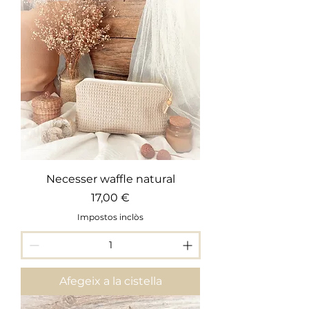
Necesser waffle natural
Preu
17,00 €
Impostos inclòs
Afegeix a la cistella