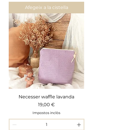
Afegeix a la cistella
Necesser waffle lavanda
Preu
19,00 €
Impostos inclòs