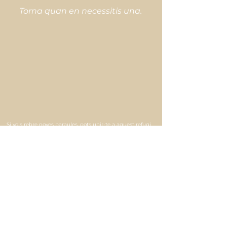
Torna quan en necessitis una.
Si vols rebre noves paraules, pots unir-te a aquest refugi.
Accepto rebre correus de Can Bocsam amb
paraules que acompanyen i novetats de la
marca. (Pots donar-te de baixa en qualsevol
moment.)
vull formar part d'aquest espai