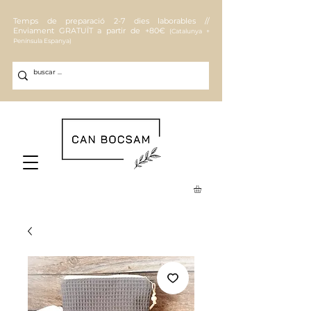
Temps de preparació 2-7 dies laborables //
Enviament
GRATUÏT a partir de +80€
(Catalunya +
Península Espanya)