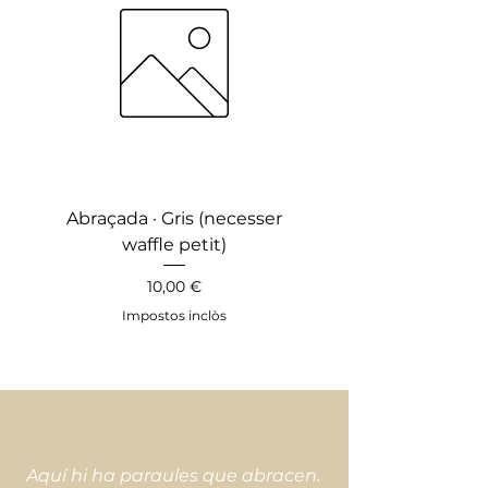
Abraçada · Gris (necesser
Abraçada · Mint (ne
waffle petit)
Preu
10,00 €
Impostos inclòs
Aquí hi ha paraules que abracen.