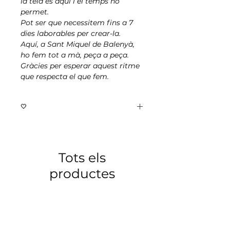
la tela és aquí i el temps ho
permet.
Pot ser que necessitem fins a 7
dies laborables per crear-la.
Aquí, a Sant Miquel de Balenyà,
ho fem tot a mà, peça a peça.
Gràcies per esperar aquest ritme
que respecta el que fem.
🤍
aquí dins
també hi pots deixar
Tots els
una mica de tu
productes