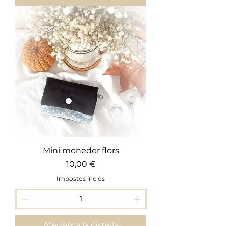
Mini moneder flors
Preu
10,00 €
Impostos inclòs
Afegeix a la cistella