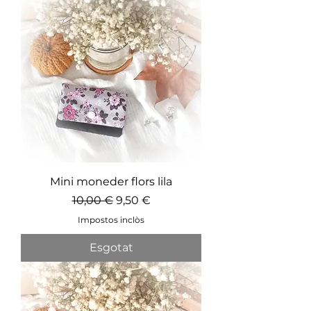
Mini moneder flors lila
Preu normal
Preu d'oferta
10,00 €
9,50 €
Impostos inclòs
Esgotat