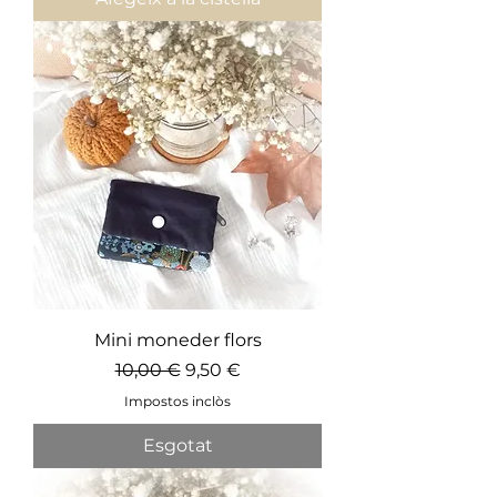
Mini moneder flors
Preu normal
Preu d'oferta
10,00 €
9,50 €
Impostos inclòs
Esgotat