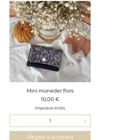
Mini moneder flors
Preu
10,00 €
Impostos inclòs
Afegeix a la cistella