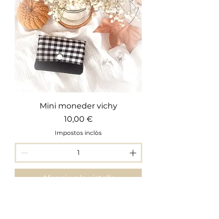
Mini moneder vichy
Preu
10,00 €
Impostos inclòs
Afegeix a la cistella