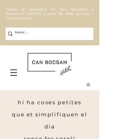
Temps de preparació 2-7 dies laborables //
Enviament
GRATUÏT a partir de +80€
(Catalunya +
Península Espanya)
hi ha coses petites
que et simplifiquen el
dia
sense fer soroll