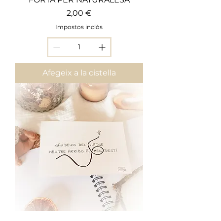
Preu
2,00 €
Impostos inclòs
Afegeix a la cistella