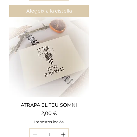
Afegeix a la cistella
ATRAPA EL TEU SOMNI
Preu
2,00 €
Impostos inclòs