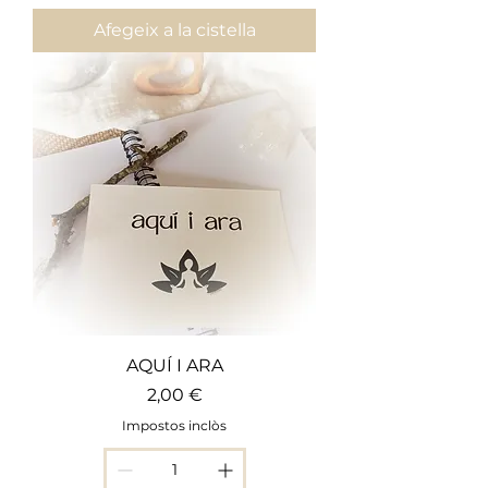
Afegeix a la cistella
AQUÍ I ARA
Preu
2,00 €
Impostos inclòs