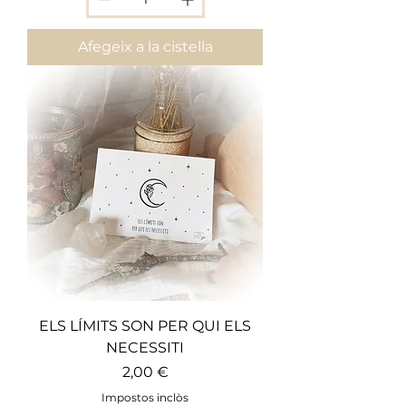
Afegeix a la cistella
ELS LÍMITS SON PER QUI ELS
NECESSITI
Preu
2,00 €
Impostos inclòs