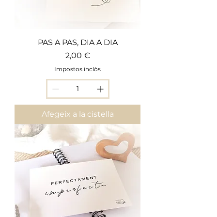
PAS A PAS, DIA A DIA
Preu
2,00 €
Impostos inclòs
Afegeix a la cistella