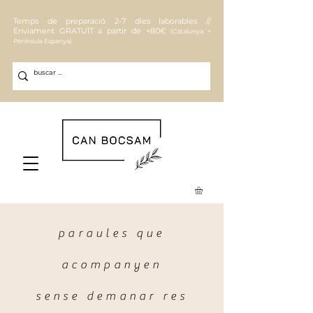
Temps de preparació 2-7 dies laborables //
Enviament
GRATUÏT a partir de +80€
(Catalunya +
Península Espanya)
paraules que
acompanyen
sense demanar res