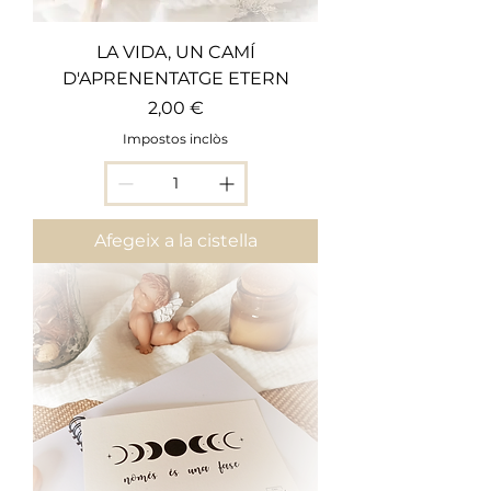
LA VIDA, UN CAMÍ
D'APRENENTATGE ETERN
Preu
2,00 €
Impostos inclòs
Afegeix a la cistella