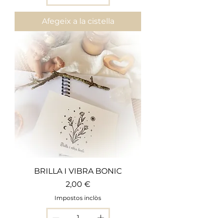
Afegeix a la cistella
BRILLA I VIBRA BONIC
Preu
2,00 €
Impostos inclòs