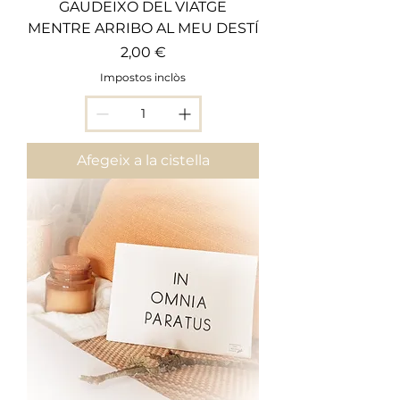
GAUDEIXO DEL VIATGE
MENTRE ARRIBO AL MEU DESTÍ
Preu
2,00 €
Impostos inclòs
Afegeix a la cistella