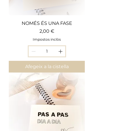
NOMÉS ÉS UNA FASE
Preu
2,00 €
Impostos inclòs
Afegeix a la cistella