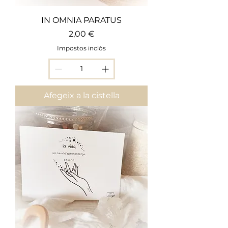
IN OMNIA PARATUS
Preu
2,00 €
Impostos inclòs
Afegeix a la cistella